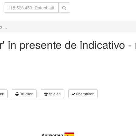
 ...
' in presente de indicativo -
en
Drucken
spielen
überprüfen
Antworten