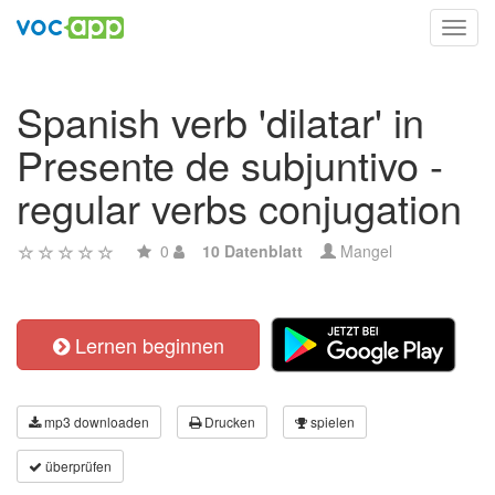
Toggl
navig
Spanish verb 'dilatar' in
Presente de subjuntivo -
regular verbs conjugation
0
10 Datenblatt
Mangel
Lernen beginnen
mp3 downloaden
Drucken
spielen
überprüfen