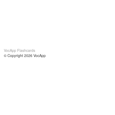
VocApp Flashcards
© Copyright 2026 VocApp
02-798 Mielczarskiego 8/58
Warsaw, Poland (EU)