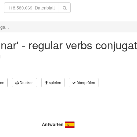
ga...
nar' - regular verbs conjuga
l
en
Drucken
spielen
überprüfen
Antworten