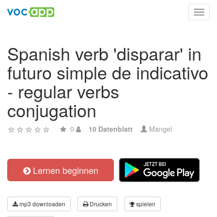
Toggl
navig
Spanish verb 'disparar' in
futuro simple de indicativo
- regular verbs
conjugation
0
10 Datenblatt
Mangel
Lernen beginnen
mp3 downloaden
Drucken
spielen