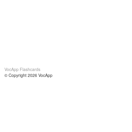
VocApp Flashcards
© Copyright 2026 VocApp
02-798 Mielczarskiego 8/58
Warsaw, Poland (EU)