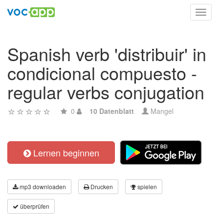
Toggl
navig
Spanish verb 'distribuir' in
condicional compuesto -
regular verbs conjugation
0
10 Datenblatt
Mangel
Lernen beginnen
mp3 downloaden
Drucken
spielen
überprüfen