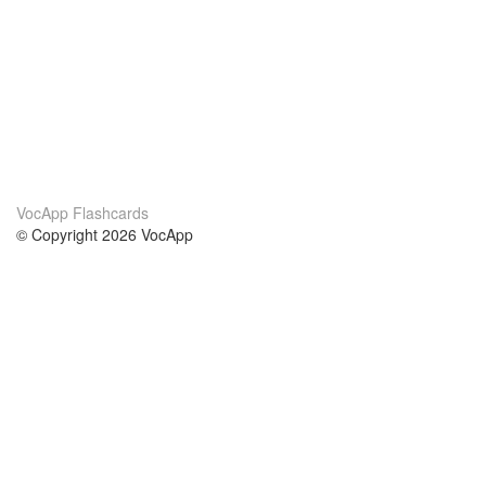
VocApp Flashcards
© Copyright 2026 VocApp
02-798 Mielczarskiego 8/58
Warsaw, Poland (EU)