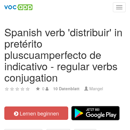
Toggl
navig
Spanish verb 'distribuir' in
pretérito
pluscuamperfecto de
indicativo - regular verbs
conjugation
0
10 Datenblatt
Mangel
Lernen beginnen