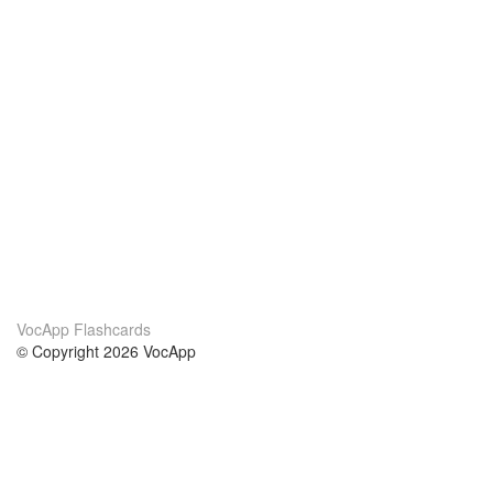
VocApp Flashcards
© Copyright 2026 VocApp
02-798 Mielczarskiego 8/58
Warsaw, Poland (EU)