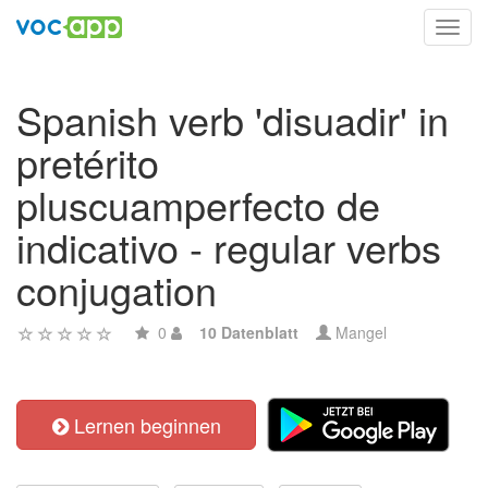
Toggl
navig
Spanish verb 'disuadir' in
pretérito
pluscuamperfecto de
indicativo - regular verbs
conjugation
0
10 Datenblatt
Mangel
Lernen beginnen