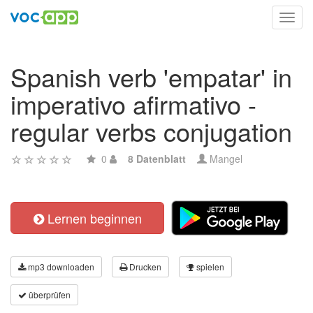
Toggl
navig
Spanish verb 'empatar' in
imperativo afirmativo -
regular verbs conjugation
0
8 Datenblatt
Mangel
Lernen beginnen
mp3 downloaden
Drucken
spielen
überprüfen