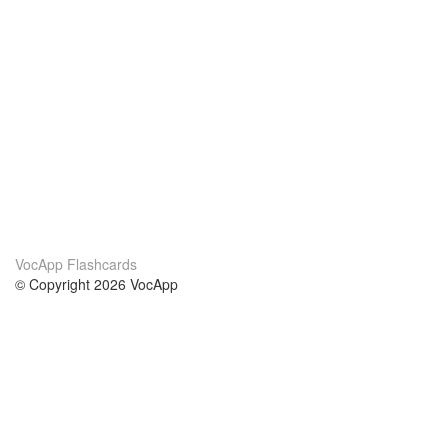
VocApp Flashcards
© Copyright 2026 VocApp
02-798 Mielczarskiego 8/58
Warsaw, Poland (EU)