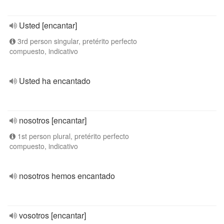
Usted [encantar]
3rd person singular, pretérito perfecto
compuesto, indicativo
Usted ha encantado
nosotros [encantar]
1st person plural, pretérito perfecto
compuesto, indicativo
nosotros hemos encantado
vosotros [encantar]