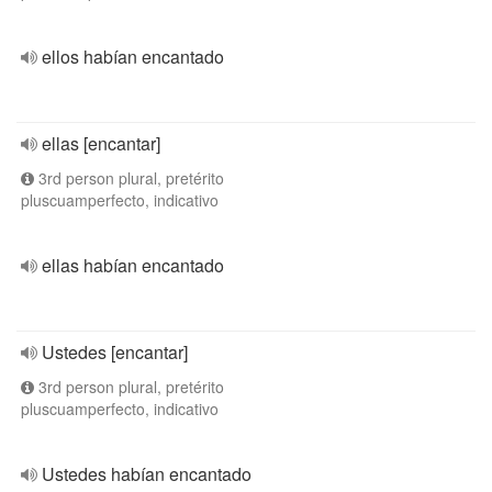
ellos habían encantado
ellas [encantar]
3rd person plural, pretérito
pluscuamperfecto, indicativo
ellas habían encantado
Ustedes [encantar]
3rd person plural, pretérito
pluscuamperfecto, indicativo
Ustedes habían encantado