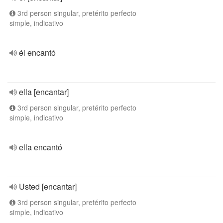
3rd person singular, pretérito perfecto
simple, indicativo
él encantó
ella [encantar]
3rd person singular, pretérito perfecto
simple, indicativo
ella encantó
Usted [encantar]
3rd person singular, pretérito perfecto
simple, indicativo