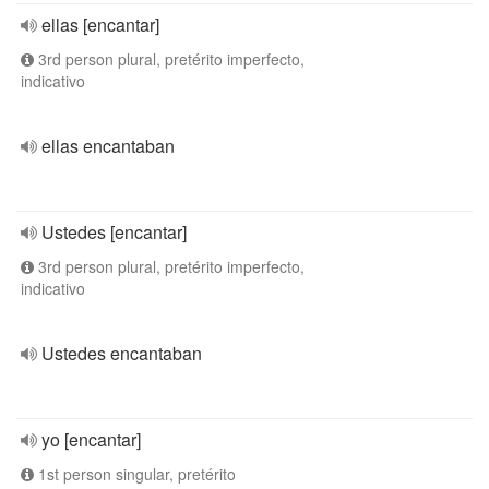
ellas [encantar]
3rd person plural, pretérito imperfecto,
indicativo
ellas encantaban
Ustedes [encantar]
3rd person plural, pretérito imperfecto,
indicativo
Ustedes encantaban
yo [encantar]
1st person singular, pretérito