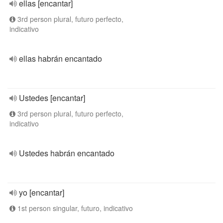
ellas [encantar]
3rd person plural, futuro perfecto,
indicativo
ellas habrán encantado
Ustedes [encantar]
3rd person plural, futuro perfecto,
indicativo
Ustedes habrán encantado
yo [encantar]
1st person singular, futuro, indicativo