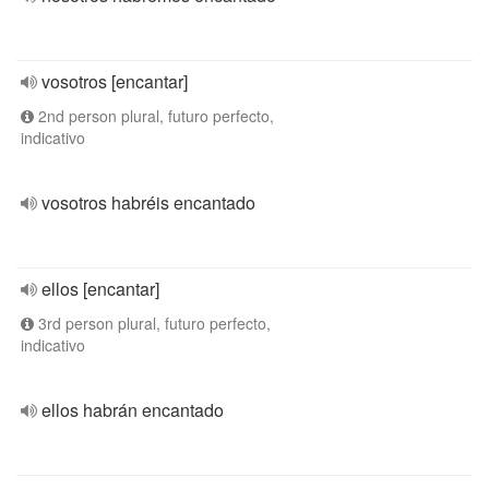
vosotros [encantar]
2nd person plural, futuro perfecto,
indicativo
vosotros habréis encantado
ellos [encantar]
3rd person plural, futuro perfecto,
indicativo
ellos habrán encantado