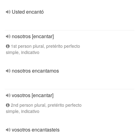
Usted encantó
nosotros [encantar]
1st person plural, pretérito perfecto
simple, indicativo
nosotros encantamos
vosotros [encantar]
2nd person plural, pretérito perfecto
simple, indicativo
vosotros encantasteis