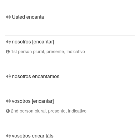
Usted encanta
nosotros [encantar]
1st person plural, presente, indicativo
nosotros encantamos
vosotros [encantar]
2nd person plural, presente, indicativo
vosotros encantáis