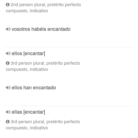
2nd person plural, pretérito perfecto
compuesto, indicativo
vosotros habéis encantado
ellos [encantar]
3rd person plural, pretérito perfecto
compuesto, indicativo
ellos han encantado
ellas [encantar]
3rd person plural, pretérito perfecto
compuesto, indicativo