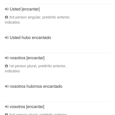
Usted [encantar]
3rd person singular, pretérito anterior,
indicativo
Usted hubo encantado
nosotros [encantar]
1st person plural, pretérito anterior,
indicativo
nosotros hubimos encantado
vosotros [encantar]
2nd person plural, pretérito anterior,