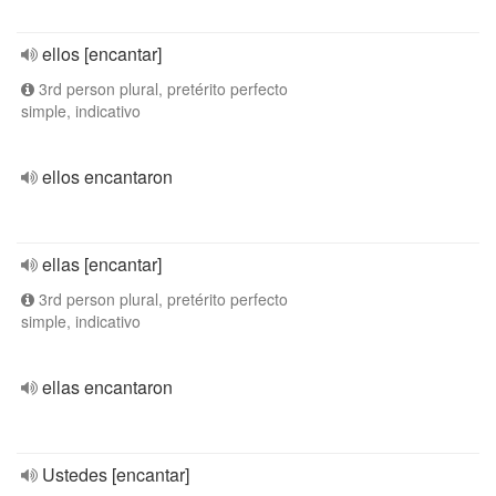
ellos [encantar]
3rd person plural, pretérito perfecto
simple, indicativo
ellos encantaron
ellas [encantar]
3rd person plural, pretérito perfecto
simple, indicativo
ellas encantaron
Ustedes [encantar]