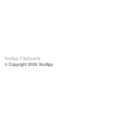
VocApp Flashcards
© Copyright 2026 VocApp
02-798 Mielczarskiego 8/58
Warsaw, Poland (EU)