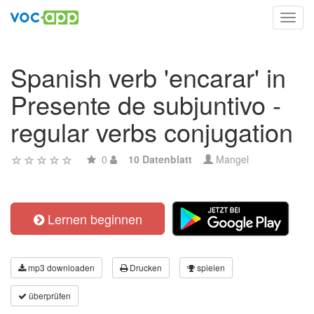
Toggl
navig
Spanish verb 'encarar' in
Presente de subjuntivo -
regular verbs conjugation
0
10 Datenblatt
Mangel
Lernen beginnen
mp3 downloaden
Drucken
spielen
überprüfen