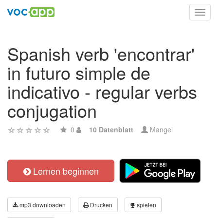
Toggl
navig
Spanish verb 'encontrar'
in futuro simple de
indicativo - regular verbs
conjugation
0
10 Datenblatt
Mangel
Lernen beginnen
mp3 downloaden
Drucken
spielen