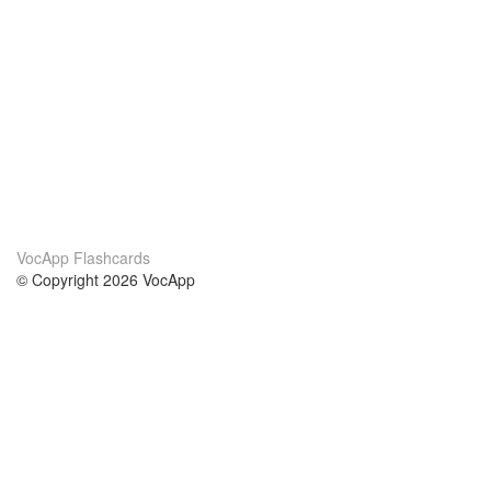
VocApp Flashcards
© Copyright 2026 VocApp
02-798 Mielczarskiego 8/58
Warsaw, Poland (EU)