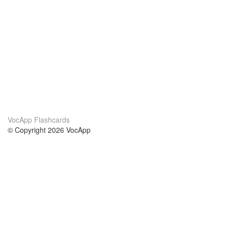
VocApp Flashcards
© Copyright 2026 VocApp
02-798 Mielczarskiego 8/58
Warsaw, Poland (EU)