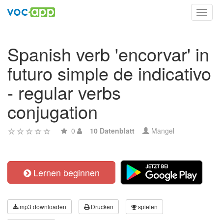
Toggl
navig
Spanish verb 'encorvar' in
futuro simple de indicativo
- regular verbs
conjugation
0
10 Datenblatt
Mangel
Lernen beginnen
mp3 downloaden
Drucken
spielen