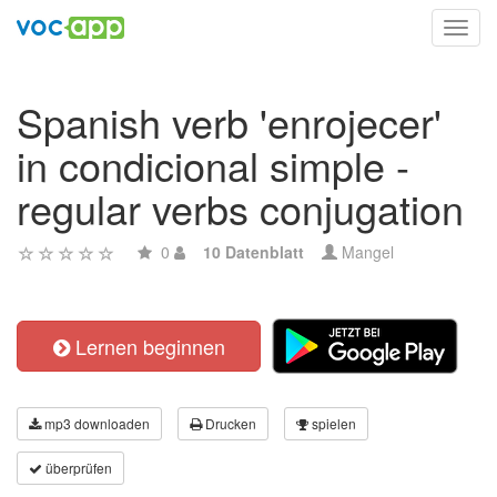
Toggl
navig
Spanish verb 'enrojecer'
in condicional simple -
regular verbs conjugation
0
10 Datenblatt
Mangel
Lernen beginnen
mp3 downloaden
Drucken
spielen
überprüfen