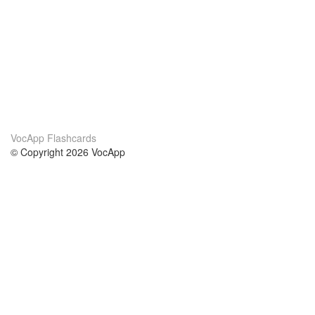
VocApp Flashcards
© Copyright 2026 VocApp
02-798 Mielczarskiego 8/58
Warsaw, Poland (EU)