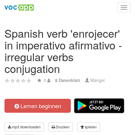
Toggl
navig
Spanish verb 'enrojecer'
in imperativo afirmativo -
irregular verbs
conjugation
0
8 Datenblatt
Mangel
Lernen beginnen
mp3 downloaden
Drucken
spielen