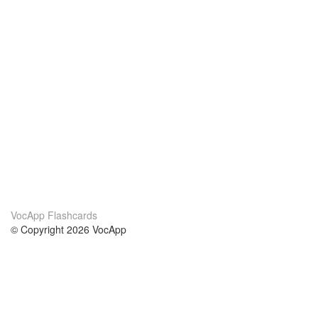
VocApp Flashcards
© Copyright 2026 VocApp
02-798 Mielczarskiego 8/58
Warsaw, Poland (EU)