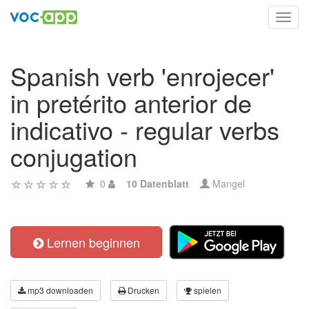
Toggl
navig
Spanish verb 'enrojecer'
in pretérito anterior de
indicativo - regular verbs
conjugation
0
10 Datenblatt
Mangel
Lernen beginnen
mp3 downloaden
Drucken
spielen