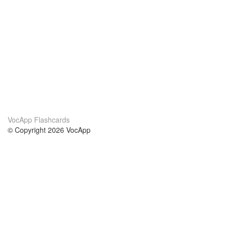
VocApp Flashcards
© Copyright 2026 VocApp
02-798 Mielczarskiego 8/58
Warsaw, Poland (EU)