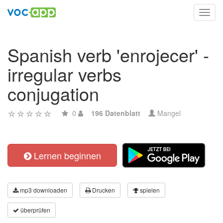
Toggl
navig
Spanish verb 'enrojecer' -
irregular verbs
conjugation
0
196 Datenblatt
Mangel
Lernen beginnen
mp3 downloaden
Drucken
spielen
überprüfen