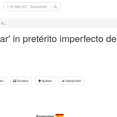
 d...
r' in pretérito imperfecto de 
en
Drucken
spielen
überprüfen
Antworten