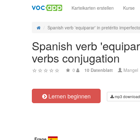
Karteikarten erstellen
Kurse
Spanish verb 'equiparar' in pretérito imperfecto
Spanish verb 'equipara
verbs conjugation
0
10 Datenblatt
Mangel
Lernen beginnen
mp3 download
Frage