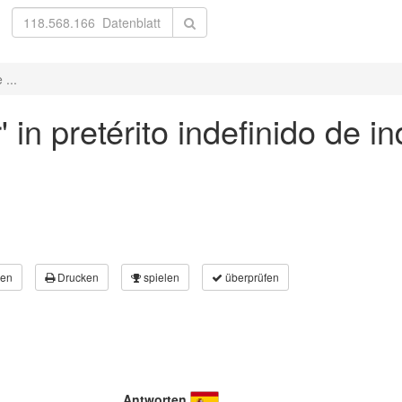
 ...
in pretérito indefinido de in
en
Drucken
spielen
überprüfen
Antworten