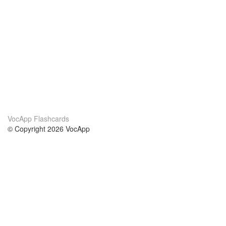
VocApp Flashcards
© Copyright 2026 VocApp
02-798 Mielczarskiego 8/58
Warsaw, Poland (EU)