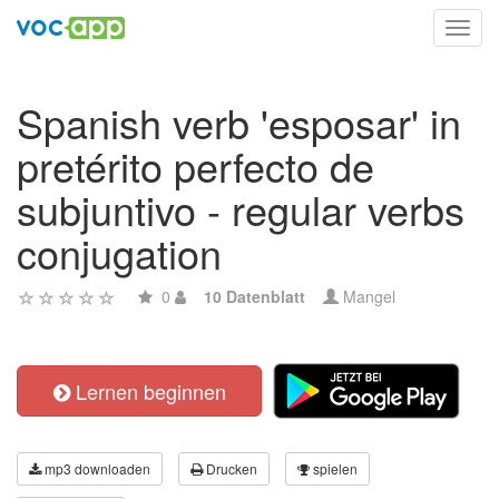
Toggl
navig
Spanish verb 'esposar' in
pretérito perfecto de
subjuntivo - regular verbs
conjugation
0
10 Datenblatt
Mangel
Lernen beginnen
mp3 downloaden
Drucken
spielen