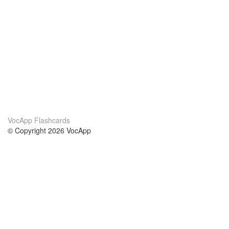
VocApp Flashcards
© Copyright 2026 VocApp
02-798 Mielczarskiego 8/58
Warsaw, Poland (EU)