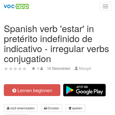
Toggl
navig
Spanish verb 'estar' in
pretérito indefinido de
indicativo - irregular verbs
conjugation
0
10 Datenblatt
Mangel
Lernen beginnen
mp3 downloaden
Drucken
spielen