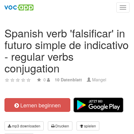
Toggl
navig
Spanish verb 'falsificar' in
futuro simple de indicativo
- regular verbs
conjugation
0
10 Datenblatt
Mangel
Lernen beginnen
mp3 downloaden
Drucken
spielen