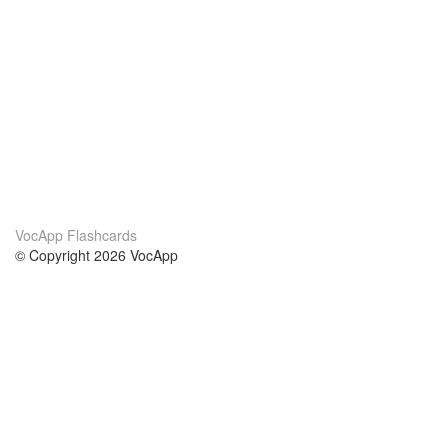
VocApp Flashcards
© Copyright 2026 VocApp
02-798 Mielczarskiego 8/58
Warsaw, Poland (EU)