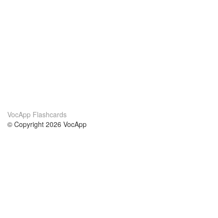
VocApp Flashcards
© Copyright 2026 VocApp
02-798 Mielczarskiego 8/58
Warsaw, Poland (EU)