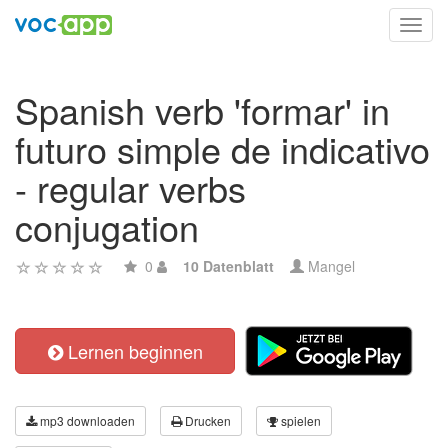
Toggl
navig
Spanish verb 'formar' in
futuro simple de indicativo
- regular verbs
conjugation
0
10 Datenblatt
Mangel
Lernen beginnen
mp3 downloaden
Drucken
spielen