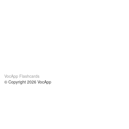
VocApp Flashcards
© Copyright 2026 VocApp
02-798 Mielczarskiego 8/58
Warsaw, Poland (EU)