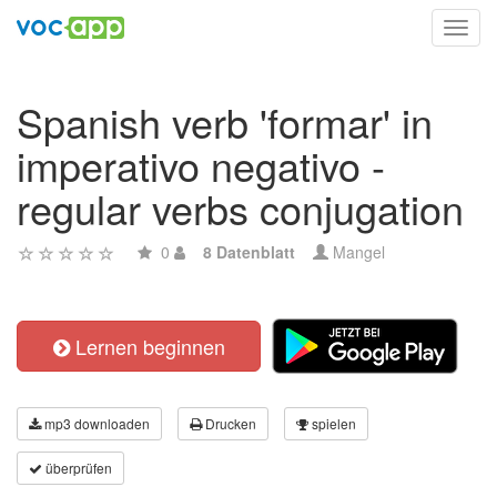
Toggl
navig
Spanish verb 'formar' in
imperativo negativo -
regular verbs conjugation
0
8 Datenblatt
Mangel
Lernen beginnen
mp3 downloaden
Drucken
spielen
überprüfen