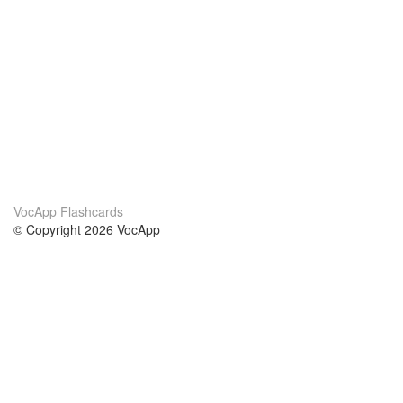
VocApp Flashcards
© Copyright 2026 VocApp
02-798 Mielczarskiego 8/58
Warsaw, Poland (EU)