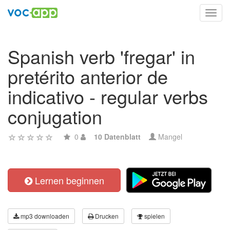
Toggl
navig
Spanish verb 'fregar' in
pretérito anterior de
indicativo - regular verbs
conjugation
0
10 Datenblatt
Mangel
Lernen beginnen
mp3 downloaden
Drucken
spielen