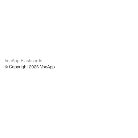
VocApp Flashcards
© Copyright 2026 VocApp
02-798 Mielczarskiego 8/58
Warsaw, Poland (EU)