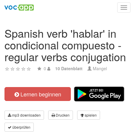
Toggl
navig
Spanish verb 'hablar' in
condicional compuesto -
regular verbs conjugation
0
10 Datenblatt
Mangel
Lernen beginnen
mp3 downloaden
Drucken
spielen
überprüfen