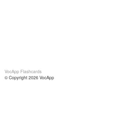
VocApp Flashcards
© Copyright 2026 VocApp
02-798 Mielczarskiego 8/58
Warsaw, Poland (EU)