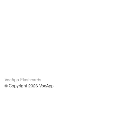
VocApp Flashcards
© Copyright 2026 VocApp
02-798 Mielczarskiego 8/58
Warsaw, Poland (EU)