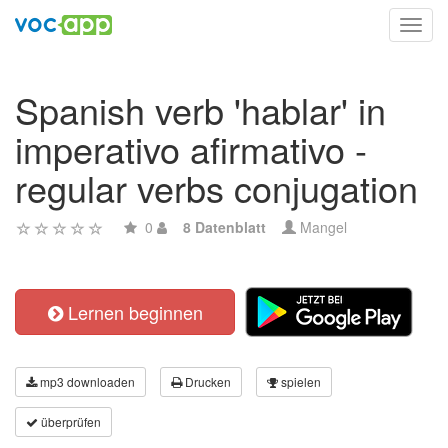
Toggl
navig
Spanish verb 'hablar' in
imperativo afirmativo -
regular verbs conjugation
0
8 Datenblatt
Mangel
Lernen beginnen
mp3 downloaden
Drucken
spielen
überprüfen