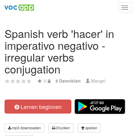
Toggl
navig
Spanish verb 'hacer' in
imperativo negativo -
irregular verbs
conjugation
0
8 Datenblatt
Mangel
Lernen beginnen
mp3 downloaden
Drucken
spielen