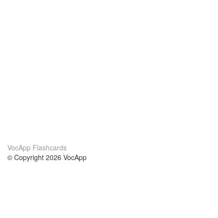
VocApp Flashcards
© Copyright 2026 VocApp
02-798 Mielczarskiego 8/58
Warsaw, Poland (EU)