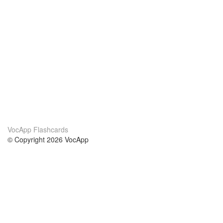
VocApp Flashcards
© Copyright 2026 VocApp
02-798 Mielczarskiego 8/58
Warsaw, Poland (EU)