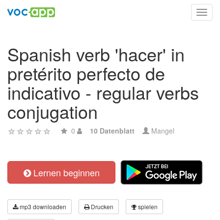
Toggl
navig
Spanish verb 'hacer' in
pretérito perfecto de
indicativo - regular verbs
conjugation
0
10 Datenblatt
Mangel
Lernen beginnen
mp3 downloaden
Drucken
spielen