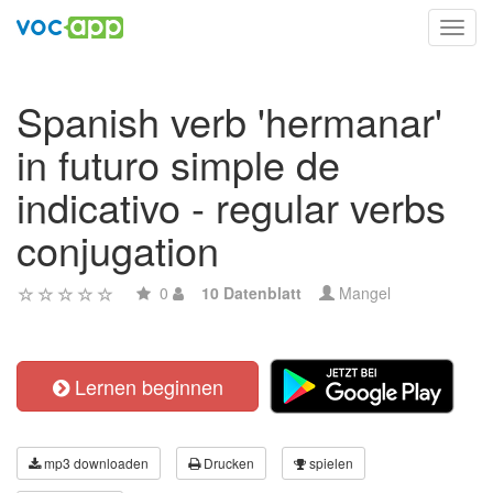
Toggl
navig
Spanish verb 'hermanar'
in futuro simple de
indicativo - regular verbs
conjugation
0
10 Datenblatt
Mangel
Lernen beginnen
mp3 downloaden
Drucken
spielen