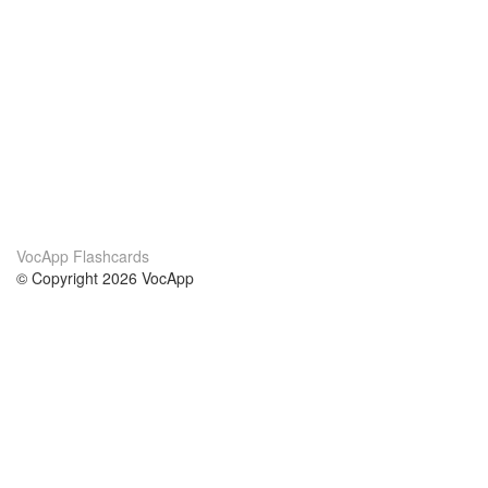
VocApp Flashcards
© Copyright 2026 VocApp
02-798 Mielczarskiego 8/58
Warsaw, Poland (EU)