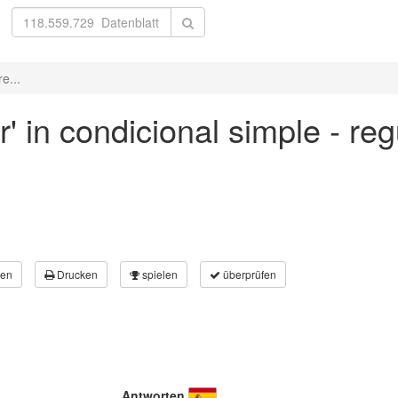
e...
' in condicional simple - reg
en
Drucken
spielen
überprüfen
Antworten