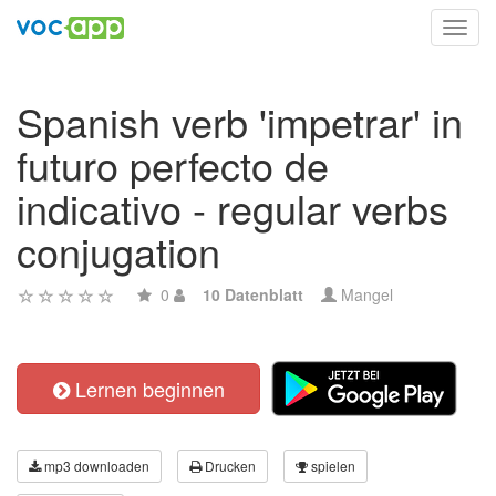
Toggl
navig
Spanish verb 'impetrar' in
futuro perfecto de
indicativo - regular verbs
conjugation
0
10 Datenblatt
Mangel
Lernen beginnen
mp3 downloaden
Drucken
spielen