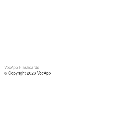
VocApp Flashcards
© Copyright 2026 VocApp
02-798 Mielczarskiego 8/58
Warsaw, Poland (EU)