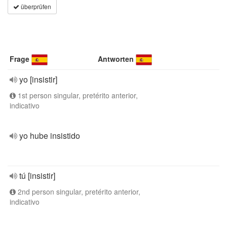
überprüfen
Frage
Antworten
yo [insistir]
1st person singular, pretérito anterior,
indicativo
yo hube insistido
tú [insistir]
2nd person singular, pretérito anterior,
indicativo