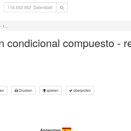
 r...
 in condicional compuesto - r
en
Drucken
spielen
überprüfen
Antworten