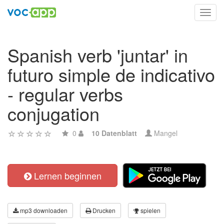
Toggl
navig
Spanish verb 'juntar' in
futuro simple de indicativo
- regular verbs
conjugation
0
10 Datenblatt
Mangel
Lernen beginnen
mp3 downloaden
Drucken
spielen