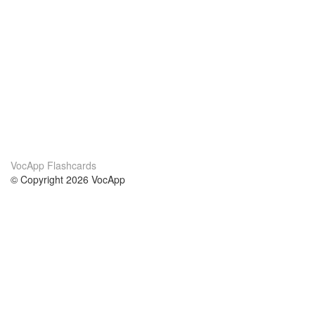
VocApp Flashcards
© Copyright 2026 VocApp
02-798 Mielczarskiego 8/58
Warsaw, Poland (EU)