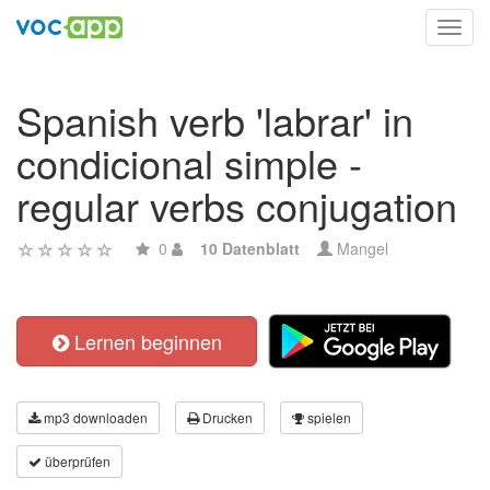
Toggl
navig
Spanish verb 'labrar' in
condicional simple -
regular verbs conjugation
0
10 Datenblatt
Mangel
Lernen beginnen
mp3 downloaden
Drucken
spielen
überprüfen