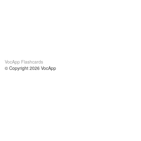
VocApp Flashcards
© Copyright 2026 VocApp
02-798 Mielczarskiego 8/58
Warsaw, Poland (EU)