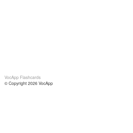
VocApp Flashcards
© Copyright 2026 VocApp
02-798 Mielczarskiego 8/58
Warsaw, Poland (EU)