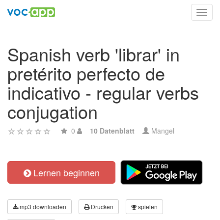
Toggl
navig
Spanish verb 'librar' in
pretérito perfecto de
indicativo - regular verbs
conjugation
0
10 Datenblatt
Mangel
Lernen beginnen
mp3 downloaden
Drucken
spielen