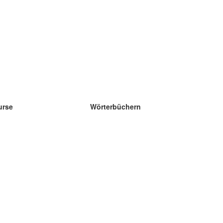
urse
Wörterbüchern
e Wissenschaft Englisch
e Wissenschaft Spanisch
e Wissenschaft Französisch
e Wissenschaft Russisch
e Wissenschaft Norwegisch
e Wissenschaft Schwedisch