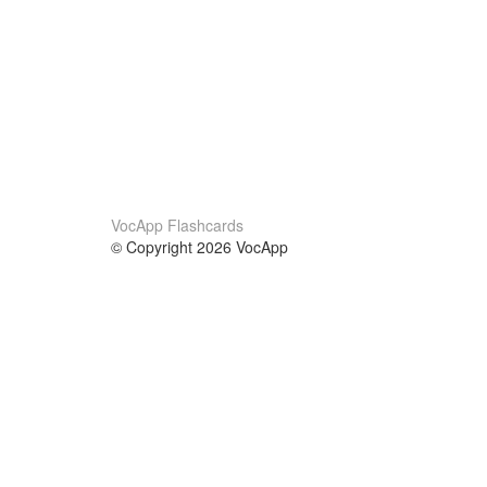
VocApp Flashcards
© Copyright 2026 VocApp
02-798 Mielczarskiego 8/58
Warsaw, Poland (EU)