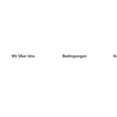
Wir Über Uns
Bedingungen
K
unser Team
100% Garantie
di
Blog
Datenschutzrichtlinie
di
Vorschriften
di
In Kontakt Treten
BIPR
di
kontaktieren
di
Mehr
di
Hilfe
neue Download
Häufig gestellte Fragen
einige Blogs
Katalog