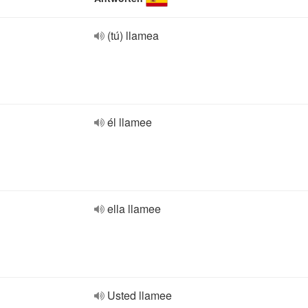
(tú) llamea
él llamee
ella llamee
Usted llamee