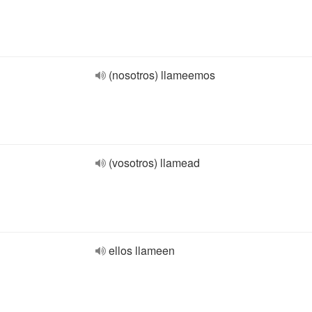
(nosotros) llameemos
(vosotros) llamead
ellos llameen