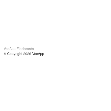
VocApp Flashcards
© Copyright 2026 VocApp
02-798 Mielczarskiego 8/58
Warsaw, Poland (EU)