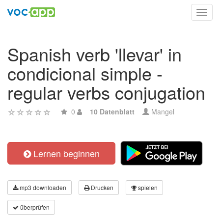
Toggl
navig
Spanish verb 'llevar' in
condicional simple -
regular verbs conjugation
0
10 Datenblatt
Mangel
Lernen beginnen
mp3 downloaden
Drucken
spielen
überprüfen