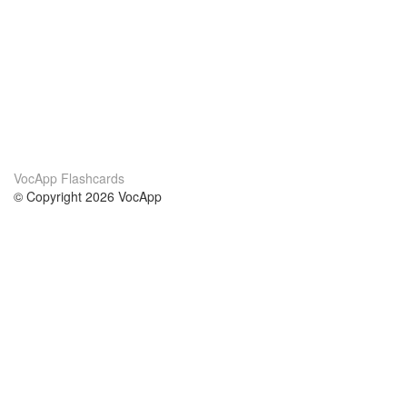
VocApp Flashcards
© Copyright 2026 VocApp
02-798 Mielczarskiego 8/58
Warsaw, Poland (EU)