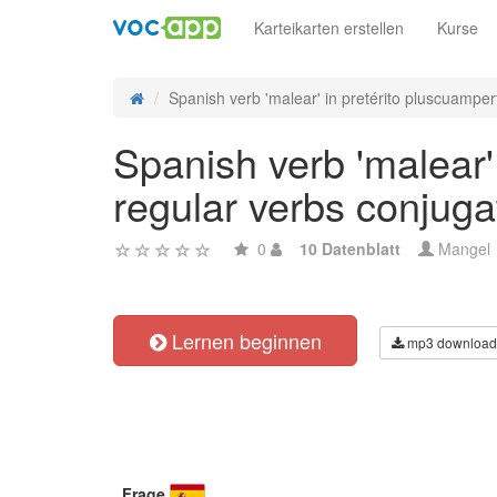
Karteikarten erstellen
Kurse
Spanish verb 'malear' in pretérito pluscuamperf
Spanish verb 'malear' 
regular verbs conjuga
0
10 Datenblatt
Mangel
Lernen beginnen
mp3 download
Frage