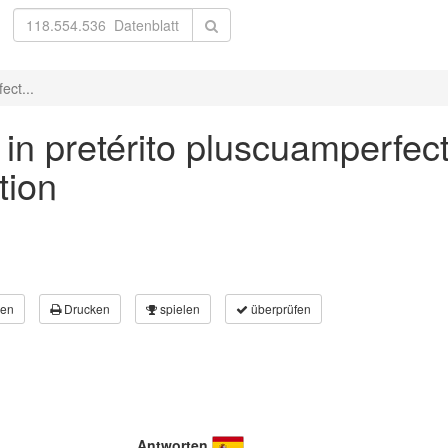
ect...
in pretérito pluscuamperfect
tion
en
Drucken
spielen
überprüfen
Antworten