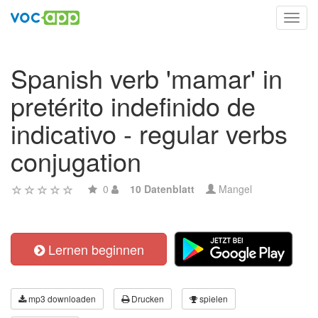
Toggl
navig
Spanish verb 'mamar' in
pretérito indefinido de
indicativo - regular verbs
conjugation
0
10 Datenblatt
Mangel
Lernen beginnen
mp3 downloaden
Drucken
spielen