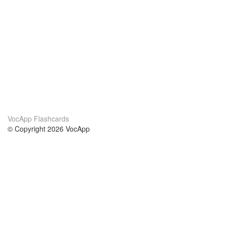
VocApp Flashcards
© Copyright 2026 VocApp
02-798 Mielczarskiego 8/58
Warsaw, Poland (EU)