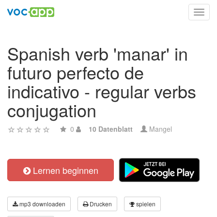
Toggl
navig
Spanish verb 'manar' in
futuro perfecto de
indicativo - regular verbs
conjugation
0
10 Datenblatt
Mangel
Lernen beginnen
mp3 downloaden
Drucken
spielen