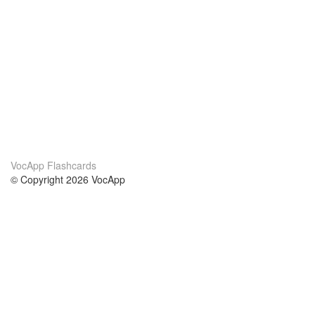
VocApp Flashcards
© Copyright 2026 VocApp
02-798 Mielczarskiego 8/58
Warsaw, Poland (EU)