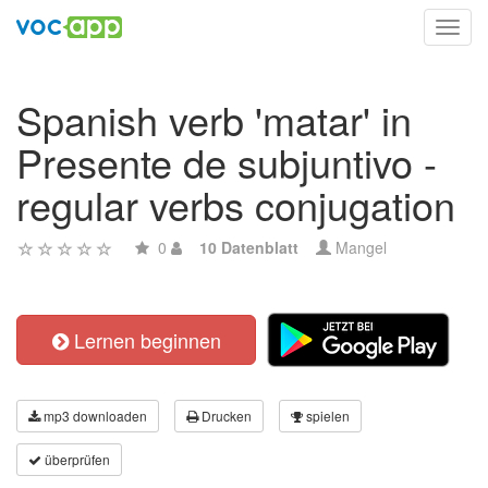
Toggl
navig
Spanish verb 'matar' in
Presente de subjuntivo -
regular verbs conjugation
0
10 Datenblatt
Mangel
Lernen beginnen
mp3 downloaden
Drucken
spielen
überprüfen