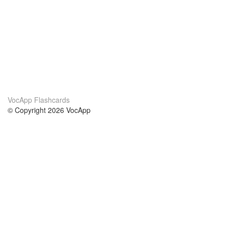
VocApp Flashcards
© Copyright 2026 VocApp
02-798 Mielczarskiego 8/58
Warsaw, Poland (EU)