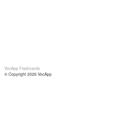
VocApp Flashcards
© Copyright 2026 VocApp
02-798 Mielczarskiego 8/58
Warsaw, Poland (EU)