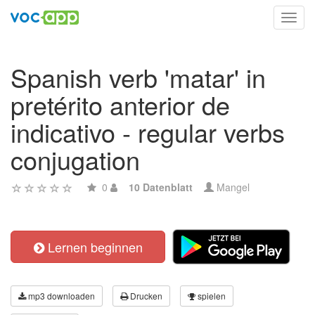
Toggl
navig
Spanish verb 'matar' in
pretérito anterior de
indicativo - regular verbs
conjugation
0
10 Datenblatt
Mangel
Lernen beginnen
mp3 downloaden
Drucken
spielen