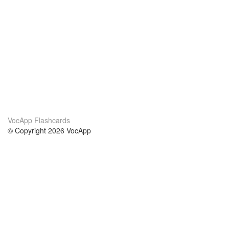
VocApp Flashcards
© Copyright 2026 VocApp
02-798 Mielczarskiego 8/58
Warsaw, Poland (EU)