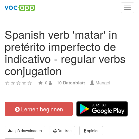
Toggl
navig
Spanish verb 'matar' in
pretérito imperfecto de
indicativo - regular verbs
conjugation
0
10 Datenblatt
Mangel
Lernen beginnen
mp3 downloaden
Drucken
spielen