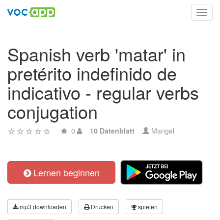
Toggl
navig
Spanish verb 'matar' in
pretérito indefinido de
indicativo - regular verbs
conjugation
0
10 Datenblatt
Mangel
Lernen beginnen
mp3 downloaden
Drucken
spielen