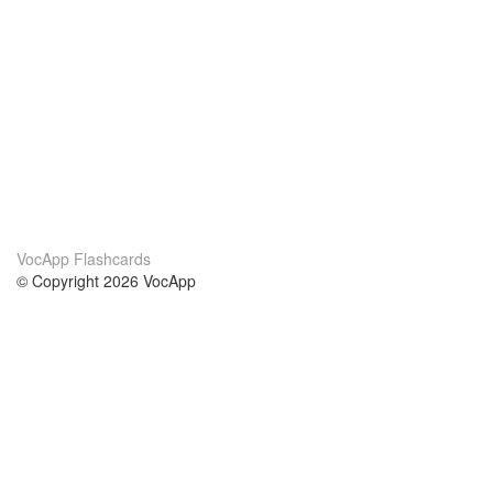
VocApp Flashcards
© Copyright 2026 VocApp
02-798 Mielczarskiego 8/58
Warsaw, Poland (EU)