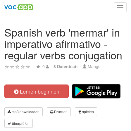
Toggl
navig
Spanish verb 'mermar' in
imperativo afirmativo -
regular verbs conjugation
0
8 Datenblatt
Mangel
Lernen beginnen
mp3 downloaden
Drucken
spielen
überprüfen