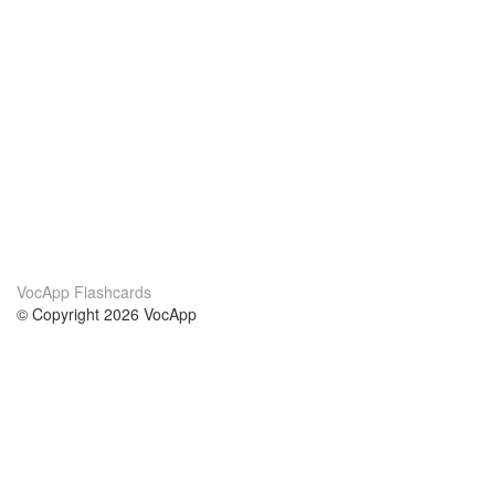
VocApp Flashcards
© Copyright 2026 VocApp
02-798 Mielczarskiego 8/58
Warsaw, Poland (EU)