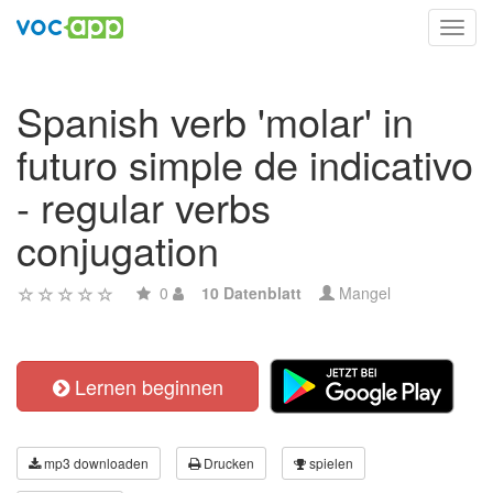
Toggl
navig
Spanish verb 'molar' in
futuro simple de indicativo
- regular verbs
conjugation
0
10 Datenblatt
Mangel
Lernen beginnen
mp3 downloaden
Drucken
spielen