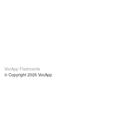
VocApp Flashcards
© Copyright 2026 VocApp
02-798 Mielczarskiego 8/58
Warsaw, Poland (EU)