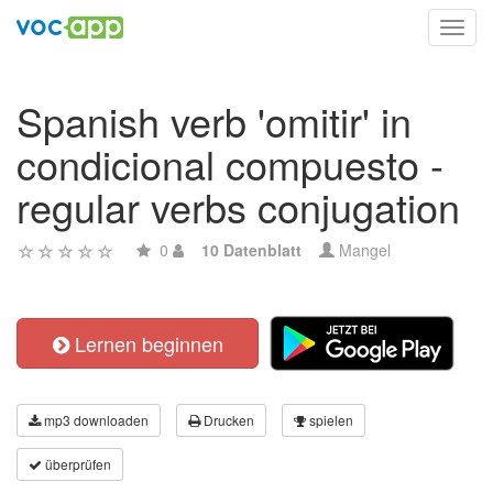
Toggl
navig
Spanish verb 'omitir' in
condicional compuesto -
regular verbs conjugation
0
10 Datenblatt
Mangel
Lernen beginnen
mp3 downloaden
Drucken
spielen
überprüfen