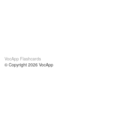
VocApp Flashcards
© Copyright 2026 VocApp
02-798 Mielczarskiego 8/58
Warsaw, Poland (EU)